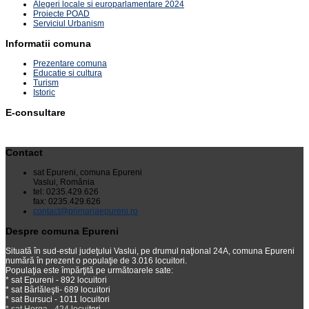
Alegeri locale si europarlamentare 2024
Proiecte POAD
Serviciul Urbanism
Informatii comuna
Prezentare comuna
Educatie si cultura
Turism
Istoric
E-consultare
Contact
sat Epureni, comuna Epureni
Vaslui, România
tel: 0235.429.626
fax: 0235.429.626
contact@primariaepureni.ro
Despre comuna Epureni
Situată în sud-estul judeţului Vaslui, pe drumul naţional 24A, comuna Epureni
numără în prezent o populaţie de 3.016 locuitori.
Populaţia este împărţită pe următoarele sate:
* sat Epureni - 892 locuitori
* sat Bârlăleşti- 689 locuitori
* sat Bursuci - 1011 locuitori