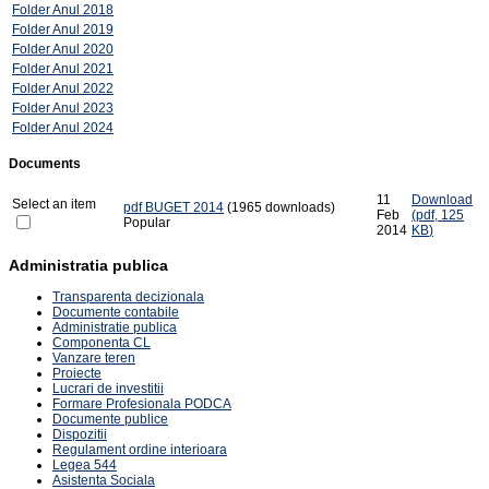
Folder
Anul 2018
Folder
Anul 2019
Folder
Anul 2020
Folder
Anul 2021
Folder
Anul 2022
Folder
Anul 2023
Folder
Anul 2024
Documents
11
Download
Select an item
pdf
BUGET 2014
(1965 downloads)
Feb
(
pdf,
125
Popular
2014
KB
)
Administratia publica
Transparenta decizionala
Documente contabile
Administratie publica
Componenta CL
Vanzare teren
Proiecte
Lucrari de investitii
Formare Profesionala PODCA
Documente publice
Dispozitii
Regulament ordine interioara
Legea 544
Asistenta Sociala