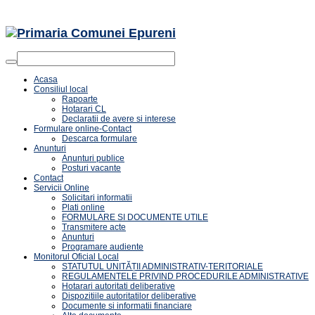
Acasa
Consiliul local
Rapoarte
Hotarari CL
Declaratii de avere si interese
Formulare online-Contact
Descarca formulare
Anunturi
Anunturi publice
Posturi vacante
Contact
Servicii Online
Solicitari informatii
Plati online
FORMULARE SI DOCUMENTE UTILE
Transmitere acte
Anunturi
Programare audiente
Monitorul Oficial Local
STATUTUL UNITĂȚII ADMINISTRATIV-TERITORIALE
REGULAMENTELE PRIVIND PROCEDURILE ADMINISTRATIVE
Hotarari autoritati deliberative
Dispozitiile autoritatilor deliberative
Documente si informatii financiare