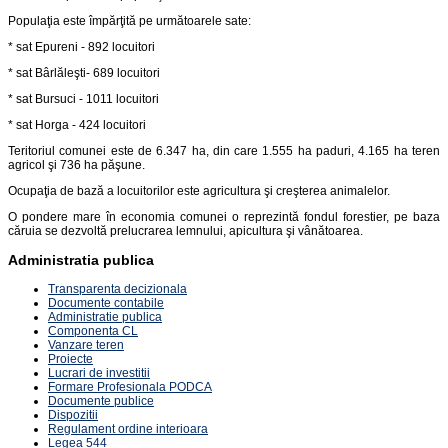
Populaţia este împărţită pe următoarele sate:
* sat Epureni - 892 locuitori
* sat Bârlăleşti- 689 locuitori
* sat Bursuci - 1011 locuitori
* sat Horga - 424 locuitori
Teritoriul comunei este de 6.347 ha, din care 1.555 ha paduri, 4.165 ha teren
agricol şi 736 ha păşune.
Ocupaţia de bază a locuitorilor este agricultura şi creşterea animalelor.
O pondere mare în economia comunei o reprezintă fondul forestier, pe baza
căruia se dezvoltă prelucrarea lemnului, apicultura şi vânătoarea.
Administratia publica
Transparenta decizionala
Documente contabile
Administratie publica
Componenta CL
Vanzare teren
Proiecte
Lucrari de investitii
Formare Profesionala PODCA
Documente publice
Dispozitii
Regulament ordine interioara
Legea 544