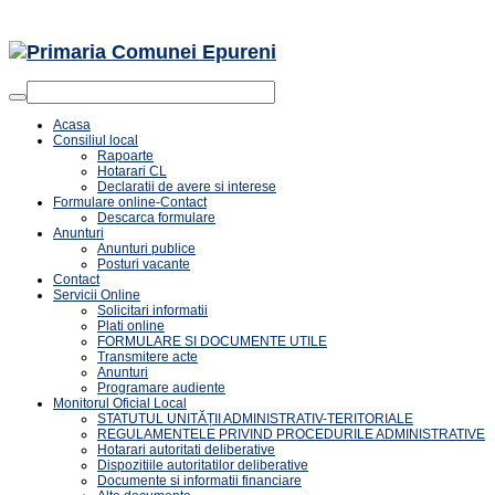
Acasa
Consiliul local
Rapoarte
Hotarari CL
Declaratii de avere si interese
Formulare online-Contact
Descarca formulare
Anunturi
Anunturi publice
Posturi vacante
Contact
Servicii Online
Solicitari informatii
Plati online
FORMULARE SI DOCUMENTE UTILE
Transmitere acte
Anunturi
Programare audiente
Monitorul Oficial Local
STATUTUL UNITĂȚII ADMINISTRATIV-TERITORIALE
REGULAMENTELE PRIVIND PROCEDURILE ADMINISTRATIVE
Hotarari autoritati deliberative
Dispozitiile autoritatilor deliberative
Documente si informatii financiare