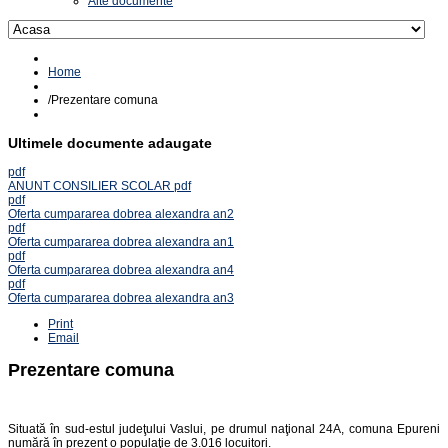
Alte documente
Home
/
Prezentare comuna
Ultimele documente adaugate
pdf
ANUNT CONSILIER SCOLAR pdf
pdf
Oferta cumpararea dobrea alexandra an2
pdf
Oferta cumpararea dobrea alexandra an1
pdf
Oferta cumpararea dobrea alexandra an4
pdf
Oferta cumpararea dobrea alexandra an3
Print
Email
Prezentare comuna
Situată în sud-estul judeţului Vaslui, pe drumul naţional 24A, comuna Epureni
numără în prezent o populaţie de 3.016 locuitori.