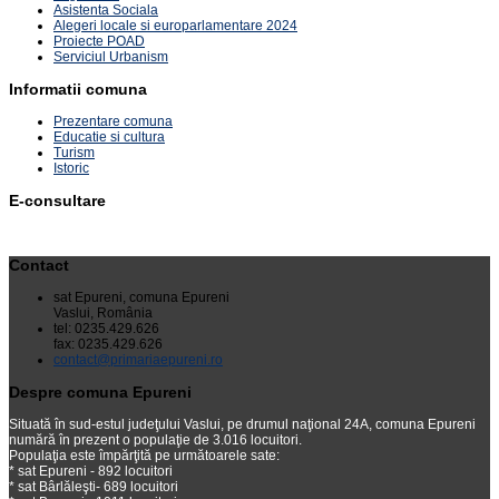
Asistenta Sociala
Alegeri locale si europarlamentare 2024
Proiecte POAD
Serviciul Urbanism
Informatii comuna
Prezentare comuna
Educatie si cultura
Turism
Istoric
E-consultare
Contact
sat Epureni, comuna Epureni
Vaslui, România
tel: 0235.429.626
fax: 0235.429.626
contact@primariaepureni.ro
Despre comuna Epureni
Situată în sud-estul judeţului Vaslui, pe drumul naţional 24A, comuna Epureni
numără în prezent o populaţie de 3.016 locuitori.
Populaţia este împărţită pe următoarele sate:
* sat Epureni - 892 locuitori
* sat Bârlăleşti- 689 locuitori