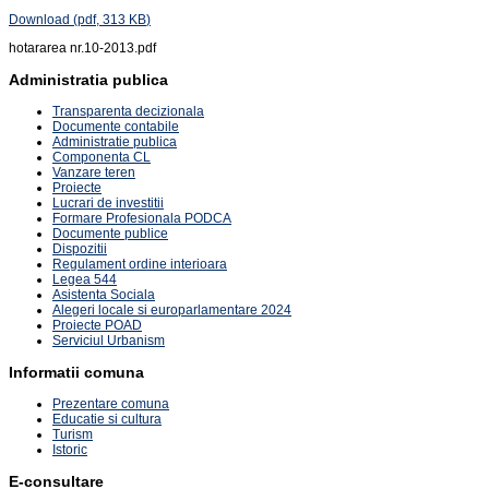
Download
(
pdf,
313 KB
)
hotararea nr.10-2013.pdf
Administratia publica
Transparenta decizionala
Documente contabile
Administratie publica
Componenta CL
Vanzare teren
Proiecte
Lucrari de investitii
Formare Profesionala PODCA
Documente publice
Dispozitii
Regulament ordine interioara
Legea 544
Asistenta Sociala
Alegeri locale si europarlamentare 2024
Proiecte POAD
Serviciul Urbanism
Informatii comuna
Prezentare comuna
Educatie si cultura
Turism
Istoric
E-consultare