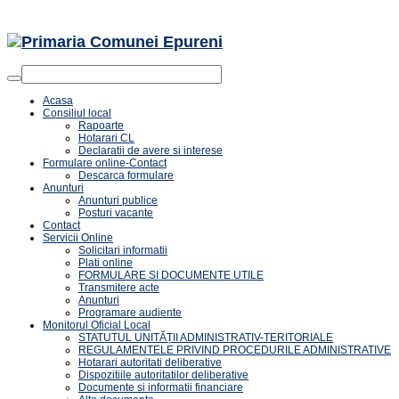
Acasa
Consiliul local
Rapoarte
Hotarari CL
Declaratii de avere si interese
Formulare online-Contact
Descarca formulare
Anunturi
Anunturi publice
Posturi vacante
Contact
Servicii Online
Solicitari informatii
Plati online
FORMULARE SI DOCUMENTE UTILE
Transmitere acte
Anunturi
Programare audiente
Monitorul Oficial Local
STATUTUL UNITĂȚII ADMINISTRATIV-TERITORIALE
REGULAMENTELE PRIVIND PROCEDURILE ADMINISTRATIVE
Hotarari autoritati deliberative
Dispozitiile autoritatilor deliberative
Documente si informatii financiare