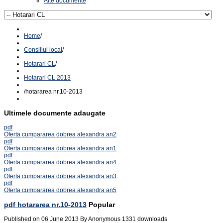
Alte documente
Home
/
Consiliul local
/
Hotarari CL
/
Hotarari CL 2013
/
hotararea nr.10-2013
Ultimele documente adaugate
pdf
Oferta cumpararea dobrea alexandra an2
pdf
Oferta cumpararea dobrea alexandra an1
pdf
Oferta cumpararea dobrea alexandra an4
pdf
Oferta cumpararea dobrea alexandra an3
pdf
Oferta cumpararea dobrea alexandra an5
pdf
hotararea nr.10-2013
Popular
Published on 06 June 2013
By
Anonymous
1331 downloads