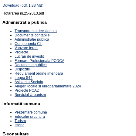
Download
(
pdf,
1.33 MB
)
Hotararea nr.25-2013.pdf
Administratia publica
Transparenta decizionala
Documente contabile
Administratie publica
Componenta CL
Vanzare teren
Proiecte
Lucrari de investitii
Formare Profesionala PODCA
Documente publice
Dispozitii
Regulament ordine interioara
Legea 544
Asistenta Sociala
Alegeri locale si europarlamentare 2024
Proiecte POAD
Serviciul Urbanism
Informatii comuna
Prezentare comuna
Educatie si cultura
Turism
Istoric
E-consultare