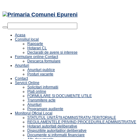
Acasa
Consiliul local
Rapoarte
Hotarari CL
Declaratii de avere si interese
Formulare online-Contact
Descarca formulare
Anunturi
Anunturi publice
Posturi vacante
Contact
Servicii Online
Solicitari informatii
Plati online
FORMULARE SI DOCUMENTE UTILE
Transmitere acte
Anunturi
Programare audiente
Monitorul Oficial Local
STATUTUL UNITĂȚII ADMINISTRATIV-TERITORIALE
REGULAMENTELE PRIVIND PROCEDURILE ADMINISTRATIVE
Hotarari autoritati deliberative
Dispozitiile autoritatilor deliberative
Documente si informatii financiare