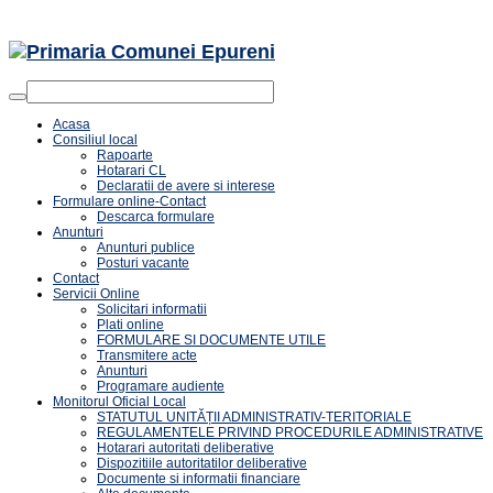
Acasa
Consiliul local
Rapoarte
Hotarari CL
Declaratii de avere si interese
Formulare online-Contact
Descarca formulare
Anunturi
Anunturi publice
Posturi vacante
Contact
Servicii Online
Solicitari informatii
Plati online
FORMULARE SI DOCUMENTE UTILE
Transmitere acte
Anunturi
Programare audiente
Monitorul Oficial Local
STATUTUL UNITĂȚII ADMINISTRATIV-TERITORIALE
REGULAMENTELE PRIVIND PROCEDURILE ADMINISTRATIVE
Hotarari autoritati deliberative
Dispozitiile autoritatilor deliberative
Documente si informatii financiare