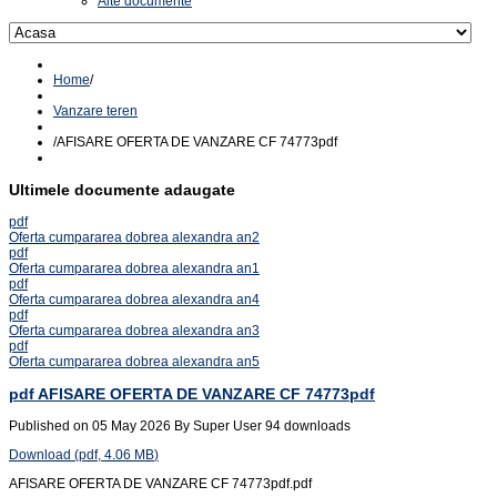
Alte documente
Home
/
Vanzare teren
/
AFISARE OFERTA DE VANZARE CF 74773pdf
Ultimele documente adaugate
pdf
Oferta cumpararea dobrea alexandra an2
pdf
Oferta cumpararea dobrea alexandra an1
pdf
Oferta cumpararea dobrea alexandra an4
pdf
Oferta cumpararea dobrea alexandra an3
pdf
Oferta cumpararea dobrea alexandra an5
pdf
AFISARE OFERTA DE VANZARE CF 74773pdf
Published on 05 May 2026
By
Super User
94 downloads
Download
(
pdf,
4.06 MB
)
AFISARE OFERTA DE VANZARE CF 74773pdf.pdf