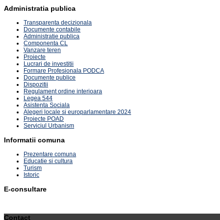
Administratia publica
Transparenta decizionala
Documente contabile
Administratie publica
Componenta CL
Vanzare teren
Proiecte
Lucrari de investitii
Formare Profesionala PODCA
Documente publice
Dispozitii
Regulament ordine interioara
Legea 544
Asistenta Sociala
Alegeri locale si europarlamentare 2024
Proiecte POAD
Serviciul Urbanism
Informatii comuna
Prezentare comuna
Educatie si cultura
Turism
Istoric
E-consultare
Contact