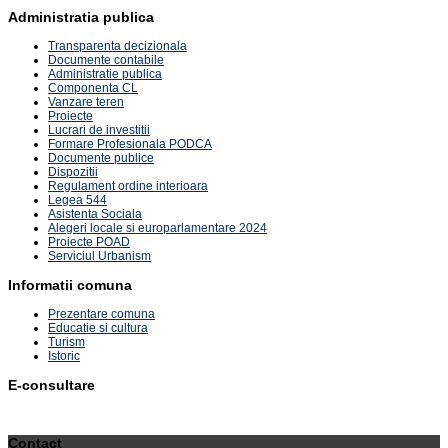
Administratia publica
Transparenta decizionala
Documente contabile
Administratie publica
Componenta CL
Vanzare teren
Proiecte
Lucrari de investitii
Formare Profesionala PODCA
Documente publice
Dispozitii
Regulament ordine interioara
Legea 544
Asistenta Sociala
Alegeri locale si europarlamentare 2024
Proiecte POAD
Serviciul Urbanism
Informatii comuna
Prezentare comuna
Educatie si cultura
Turism
Istoric
E-consultare
Contact