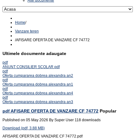
Alte documente
Home
/
Vanzare teren
/
AFISARE OFERTA DE VANZARE CF 74772
Ultimele documente adaugate
pdf
ANUNT CONSILIER SCOLAR pdf
pdf
Oferta cumpararea dobrea alexandra an2
pdf
Oferta cumpararea dobrea alexandra an1
pdf
Oferta cumpararea dobrea alexandra an4
pdf
Oferta cumpararea dobrea alexandra an3
pdf
AFISARE OFERTA DE VANZARE CF 74772
Popular
Published on 05 May 2026
By
Super User
118 downloads
Download
(
pdf,
3.88 MB
)
AFISARE OFERTA DE VANZARE CF 74772.pdf