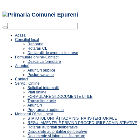
Acasa
Consiliul local
Rapoarte
Hotarari CL
Declaratii de avere si interese
Formulare online-Contact
Descarca formulare
Anunturi
Anunturi publice
Posturi vacante
Contact
Servicii Online
Solicitari informatii
Plati online
FORMULARE SI DOCUMENTE UTILE
Transmitere acte
Anunturi
Programare audiente
Monitorul Oficial Local
STATUTUL UNITĂȚII ADMINISTRATIV-TERITORIALE
REGULAMENTELE PRIVIND PROCEDURILE ADMINISTRATIVE
Hotarari autoritati deliberative
Dispozitiile autoritatilor deliberative
Documente si informatii financiare